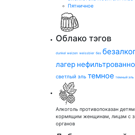
Пятничное
Облако тэгов
безалко
dunkel weizen
weissbier
без
лагер
нефильтрованн
темное
светлый эль
темный эль
Алкоголь противопоказан детям
кормящим женщинам, лицам с з
органов