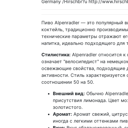
Germany /Hirschbr?u http://www.hirsch
Пиво Alpenradler — это популярный 
коктейль, традиционно производимый
технические параметры отражают ег
напитка, идеально подходящего для 
Стилистика:
Alpenradler относится к 
означает "велосипедист" на немецком
освежающие свойства, подходящие д
активности. Стиль характеризуется 
соотношении 50 на 50.
Внешний вид:
Обычно Alpenradle
присутствия лимонада. Цвет мо
золотистого.
Аромат:
Аромат свежий, цитрус
иногда с легкими оттенками пив
Вкус:
Вкус сбалансированный, с