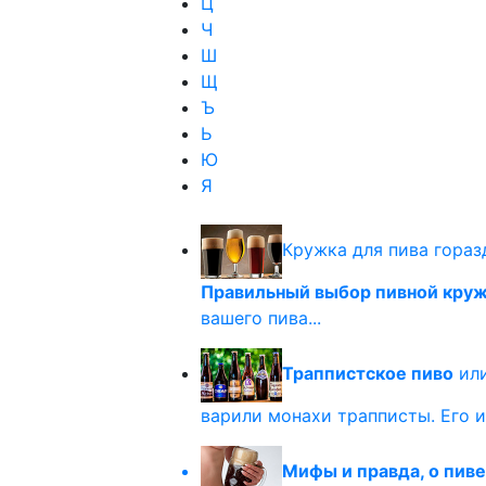
Ц
Ч
Ш
Щ
Ъ
Ь
Ю
Я
Кружка для пива гораз
Правильный выбор пивной кру
вашего пива...
Траппистское пиво
или
варили монахи трапписты. Его и
Мифы и правда, о пиве