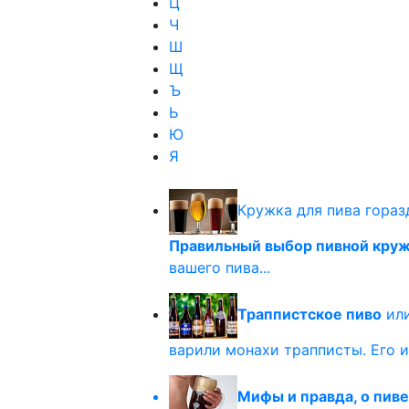
Ц
Ч
Ш
Щ
Ъ
Ь
Ю
Я
Кружка для пива гораз
Правильный выбор пивной кру
вашего пива...
Траппистское пиво
или
варили монахи трапписты. Его и
Мифы и правда, о пиве