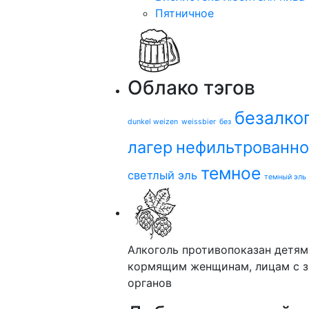
Пятничное
Облако тэгов
безалко
dunkel weizen
weissbier
без
лагер
нефильтрованн
темное
светлый эль
темный эль
Алкоголь противопоказан детям
кормящим женщинам, лицам с з
органов