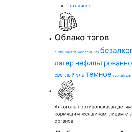
Пятничное
Облако тэгов
безалко
dunkel weizen
weissbier
без
лагер
нефильтрованн
темное
светлый эль
темный эль
Алкоголь противопоказан детям
кормящим женщинам, лицам с з
органов