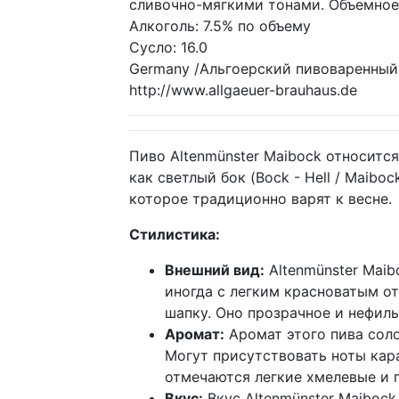
сливочно-мягкими тонами. Объемное
Алкоголь: 7.5% по объему
Сусло: 16.0
Germany /Альгоерский пивоваренный з
http://www.allgaeuer-brauhaus.de
Пиво Altenmünster Maibock относится
как светлый бок (Bock - Hell / Maiboc
которое традиционно варят к весне.
Стилистика:
Внешний вид:
Altenmünster Mai
иногда с легким красноватым о
шапку. Оно прозрачное и нефиль
Аромат:
Аромат этого пива сол
Могут присутствовать ноты кар
отмечаются легкие хмелевые и 
Вкус:
Вкус Altenmünster Maiboc