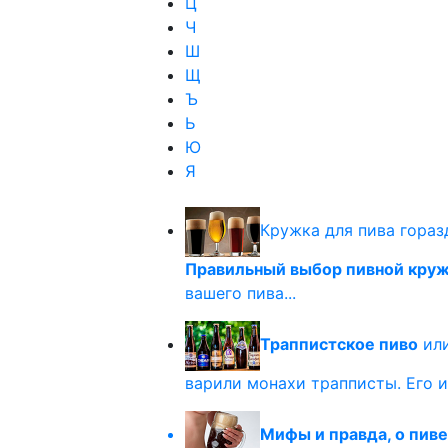
Ц
Ч
Ш
Щ
Ъ
Ь
Ю
Я
Кружка для пива гораз
Правильный выбор пивной кру
вашего пива...
Траппистское пиво
или
варили монахи трапписты. Его и
Мифы и правда, о пиве