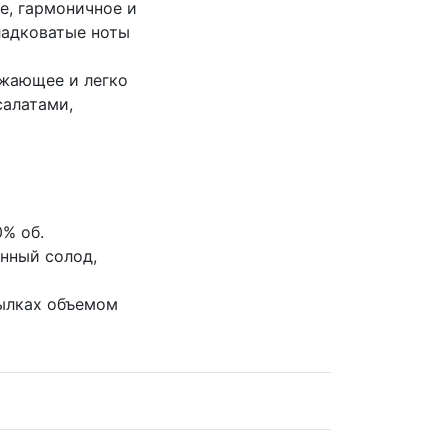
е, гармоничное и
ладковатые ноты
жающее и легко
салатами,
0% об.
нный солод,
ылках объемом