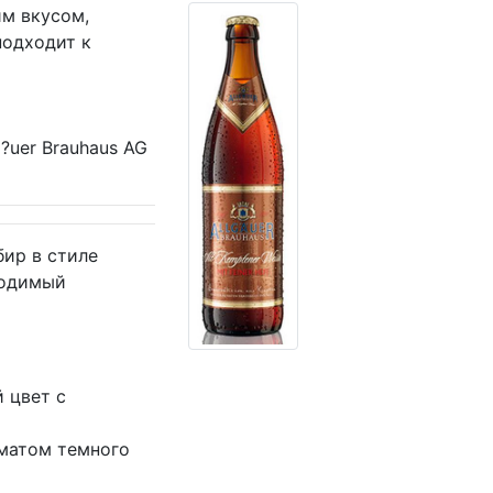
им вкусом,
подходит к
?uer Brauhaus AG
бир в стиле
водимый
 цвет с
матом темного