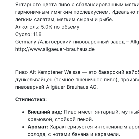
Янтарного цвета пиво с сбалансированным мягк
гармоничным имягким послевкусием. Идеально 
легким салатам, мягким сырам и рыбе.
Алкоголь: 5.0% по объему
Сусло: 11.8
Germany /Альгоерский пивоваренный завод – Allg
http://www.allgaeuer-brauhaus.de
Пиво Alt Kemptener Weisse — это баварский вайс
дункельвайцен (темное пшеничное пиво), произ
пивоварней Allgäuer Brauhaus AG.
Стилистика:
Внешний вид:
Пиво имеет янтарный, мутный
кремовой, стойкой пеной.
Аромат:
Характеризуется интенсивным аро
солода, с нотами банана и карамели.