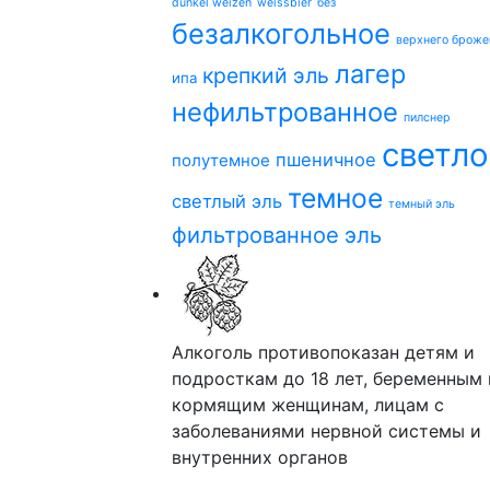
dunkel weizen
weissbier
без
безалкогольное
верхнего броже
лагер
крепкий эль
ипа
нефильтрованное
пилснер
светло
пшеничное
полутемное
темное
светлый эль
темный эль
фильтрованное
эль
Алкоголь противопоказан детям и
подросткам до 18 лет, беременным 
кормящим женщинам, лицам с
заболеваниями нервной системы и
внутренних органов