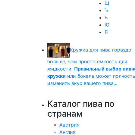
Щ
Ъ
Ь
Ю
Я
Кружка для пива гораздо
больше, чем просто емкость для
жидкости.
Правильный выбор пивн
кружки
или бокала может полност
изменить вкус вашего пива...
Каталог пива по
странам
Австрия
Англия