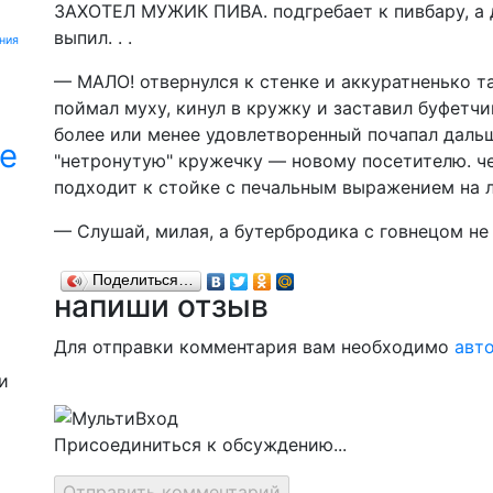
ЗАХОТЕЛ МУЖИК ПИВА. подгребает к пивбару, а д
выпил. . .
ния
— МАЛО! отвернулся к стенке и аккуратненько та
поймал муху, кинул в кружку и заставил буфетчи
более или менее удовлетворенный почапал дальше
е
"нетронутую" кружечку — новому посетителю. че
подходит к стойке с печальным выражением на л
— Слушай, милая, а бутербродика с говнецом не
Поделиться…
напиши отзыв
Для отправки комментария вам необходимо
авт
и
Присоединиться к обсуждению...