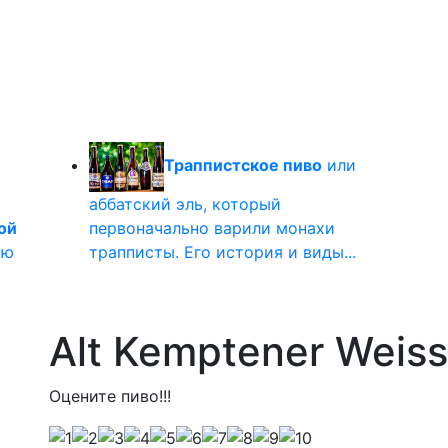
Траппистское пиво
или
аббатский эль, который
ой
первоначально варили монахи
ью
трапписты. Его история и виды...
Alt Kemptener Weis
Оцените пиво!!!