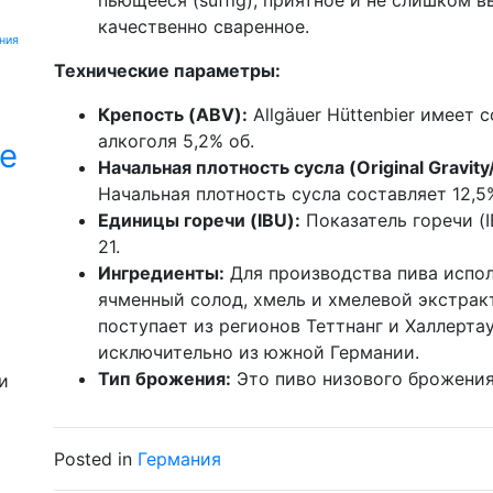
качественно сваренное.
ния
Технические параметры:
Крепость (ABV):
Allgäuer Hüttenbier имеет
алкоголя 5,2% об.
е
Начальная плотность сусла (Original Gravit
Начальная плотность сусла составляет 12,5% 
Единицы горечи (IBU):
Показатель горечи (I
21.
Ингредиенты:
Для производства пива испол
ячменный солод, хмель и хмелевой экстрак
поступает из регионов Теттнанг и Халлертау
исключительно из южной Германии.
Тип брожения:
Это пиво низового брожения (
и
Posted in
Германия