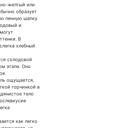
едно-желтый или
обычно образует
ю пенную шапку.
одовый и
 могут
ттенки. В
слегка хлебный
ется солодовой
ом этапе. Оно
ое.
ель ощущается,
гкой горчинкой в
одянистое тело
Послевкусие
егка
ается как легко
выдающееся, но