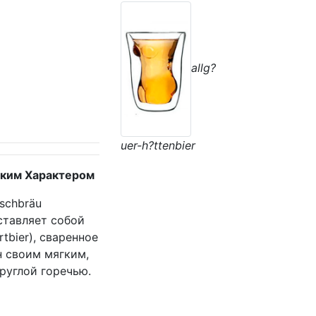
allg?
uer-h?ttenbier
ягким Характером
rschbräu
дставляет собой
tbier), сваренное
н своим мягким,
руглой горечью.