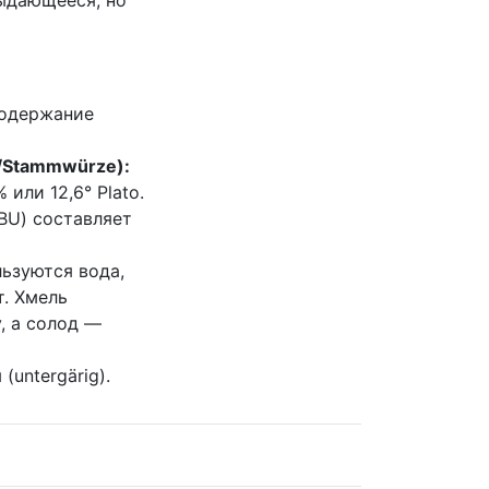
 содержание
y/Stammwürze):
или 12,6° Plato.
BU) составляет
ьзуются вода,
т. Хмель
, а солод —
untergärig).