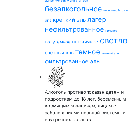
dunkel weizen
weissbier
без
безалкогольное
верхнего броже
лагер
крепкий эль
ипа
нефильтрованное
пилснер
светло
пшеничное
полутемное
темное
светлый эль
темный эль
фильтрованное
эль
Алкоголь противопоказан детям и
подросткам до 18 лет, беременным 
кормящим женщинам, лицам с
заболеваниями нервной системы и
внутренних органов