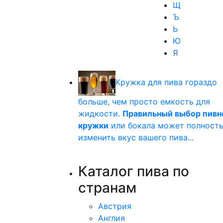
Щ
Ъ
Ь
Ю
Я
Кружка для пива гораздо
больше, чем просто емкость для
жидкости.
Правильный выбор пивн
кружки
или бокала может полност
изменить вкус вашего пива...
Каталог пива по
странам
Австрия
Англия