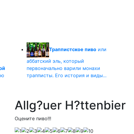
Траппистское пиво
или
аббатский эль, который
ой
первоначально варили монахи
ью
трапписты. Его история и виды...
Allg?uer H?ttenbier
Оцените пиво!!!