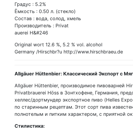
Градус : 5.2%
Ёмкость : 0.50 л. (стекло)
Состав : вода, солод, хмель
Производитель : Privat
auerei H&#246
Original wort 12.6 %, 5.2 % vol. alcohol
Germany /Hirschbr?u http://www.hirschbraeu.de
Allgäuer Hüttenbier: Классический Экспорт с М
Allgäuer Hüttenbier, производимое пивоварней Hi
Privatbrauerei Höss в Зонтхофене, Германия, пре
хеллес/дортмундер экспортное пиво (Helles Expor
по старинным рецептам. Этот сорт пива известе
полнотелым и питким характером, с приятной ок
Стилистика: