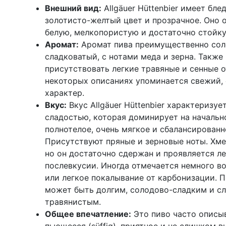
Внешний вид:
Allgäuer Hüttenbier имеет бл
золотисто-желтый цвет и прозрачное. Оно 
белую, мелкопористую и достаточно стойку
Аромат:
Аромат пива преимущественно сол
сладковатый, с нотами меда и зерна. Также
присутствовать легкие травяные и сенные о
некоторых описаниях упоминается свежий, 
характер.
Вкус:
Вкус Allgäuer Hüttenbier характеризу
сладостью, которая доминирует на начальн
полнотелое, очень мягкое и сбалансированн
Присутствуют пряные и зерновые ноты. Хм
но он достаточно сдержан и проявляется ле
послевкусии. Иногда отмечается немного в
или легкое покалывание от карбонизации. 
может быть долгим, солодово-сладким и сл
травянистым.
Общее впечатление:
Это пиво часто описыв
пьющееся (süffig), приятное и не слишком 