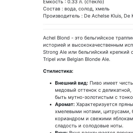
Ёмкость : 0.33 л. (стекло)
Состав : вода, солод, хмель
Производитель : De Achelse Kluis, De K
Achel Blond - это бельгийское трапп
историей и высококачественным испо
Strong Ale или бельгийский крепкий 
Tripel или Belgian Blonde Ale.
Стилистика:
Внешний вид:
Пиво имеет чисты
медовый оттенок с деликатной,
быть мутно-золотистым с тонко
Аромат:
Характеризуется прян
хмелевыми нотами, цитрусами, б
кориандром и свежими яблоками
сладость и солодовые ноты.
Вкус:
Вкус раскрывается перси