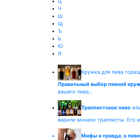
Ц
Ч
Ш
Щ
Ъ
Ь
Ю
Я
Кружка для пива гораз
Правильный выбор пивной кру
вашего пива...
Траппистское пиво
или
варили монахи трапписты. Его и
Мифы и правда, о пиве