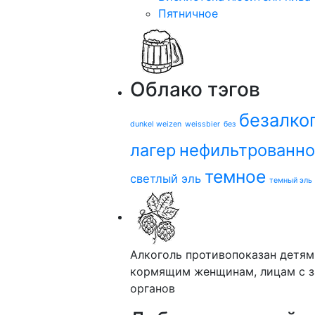
Пятничное
Облако тэгов
безалко
dunkel weizen
weissbier
без
лагер
нефильтрованн
темное
светлый эль
темный эль
Алкоголь противопоказан детям
кормящим женщинам, лицам с з
органов