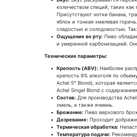
количеством специй, таких как 
Присутствуют нотки банана, тра
яблок и тонкая хмелевая горечь
сладостью и солодовостью. Так
Ощущение во рту:
Пиво обладае
и умеренной карбонизацией. Он
Технические параметры:
Крепость (ABV):
Наиболее распр
крепость 8% алкоголя по объему.
Achel 5° Blond), которая являе
Achel Singel Blond с содержание
Состав:
Для производства Achel
хмель, а также ячмень.
Брожение:
Пиво верхового бро
Дозревание:
Проходит дображива
Термическая обработка:
Непаст
Температура подачи:
Рекоменду